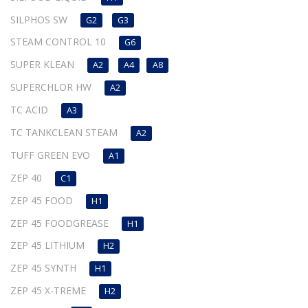
SILPHOS SW
G2
G3
STEAM CONTROL 10
G6
SUPER KLEAN
A2
A4
A8
SUPERCHLOR HW
A2
TC ACID
A3
TC TANKCLEAN STEAM
A2
TUFF GREEN EVO
A1
ZEP 40
C1
ZEP 45 FOOD
H1
ZEP 45 FOODGREASE
H1
ZEP 45 LITHIUM
H2
ZEP 45 SYNTH
H1
ZEP 45 X-TREME
H2