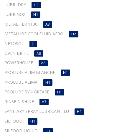
LUBRI DRY
H1
LUBRINOX
H1
METAL FER 1130
A3
METALUBE COOLFLUID AERO
U2
NETOSOL
J1
OVEN BRITE
A8
POWERHOUSE
A8
PROLUBE ALIM BLANCHE
H1
PROLUBE ALIMA
H1
PROLUBE SYN GREASE
H1
RINSE N SHINE
A3
SANITARY SPRAY LUBRICANT EU
H1
SILFOOD
H1
SILFOOD LIQUID
H1