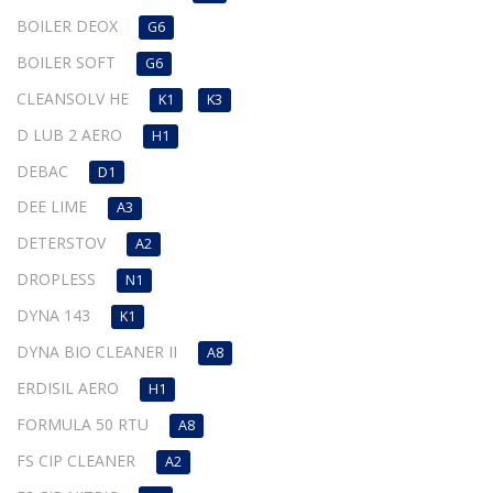
BOILER DEOX
G6
BOILER SOFT
G6
CLEANSOLV HE
K1
K3
D LUB 2 AERO
H1
DEBAC
D1
DEE LIME
A3
DETERSTOV
A2
DROPLESS
N1
DYNA 143
K1
DYNA BIO CLEANER II
A8
ERDISIL AERO
H1
FORMULA 50 RTU
A8
FS CIP CLEANER
A2