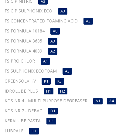
FS CIP NITRIC
A3
FS CIP SULPHONIX ECO
A3
FS CONCENTRATED FOAMING ACID
A3
FS FORMULA 10184
A8
FS FORMULA 3685
A3
FS FORMULA 4089
A2
FS PRO CHLOR
A1
FS SULPHONIX ECOFOAM
A3
GREENSOLV HV
K1
K3
IDROLUBE PLUS
H1
H2
KDS NR 4 - MULTI PURPOSE DEGREASER
A1
A4
KDS NR 7 - DEBAC
D1
KERALUBE PASTA
H1
LUBRALE
H1