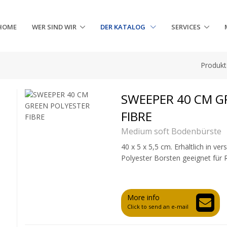
HOME
WER SIND WIR
DER KATALOG
SERVICES
Produkt
SWEEPER 40 CM G
FIBRE
Medium soft Bodenbürste
40 x 5 x 5,5 cm. Erhältlich in v
Polyester Borsten geeignet für 
More info
Click to send an e-mail