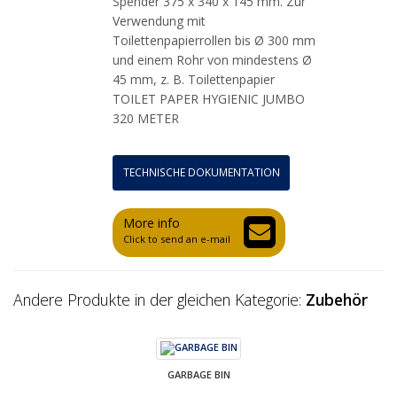
Spender 375 x 340 x 145 mm. Zur
Verwendung mit
Toilettenpapierrollen bis Ø 300 mm
und einem Rohr von mindestens Ø
45 mm, z. B. Toilettenpapier
TOILET PAPER HYGIENIC JUMBO
320 METER
TECHNISCHE DOKUMENTATION
More info
Click to send an e-mail
Andere Produkte in der gleichen Kategorie:
Zubehör
GARBAGE BIN