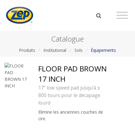
Catalogue
Produits
/
Institutional
/
Sols
/
Équipements
FLOOR PAD BROWN
17 INCH
17” low speed pad jusqu’à ±
800 tours pour le décapage
lourd
Elimine les anciennes couches de
cire.