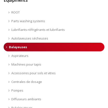
ROOT
Parts washing systems
Lubrifiants-réfrigérants et lubrifiants
Autolaveuses sécheuses
Balayeuses
Aspirateurs
Machines pour tapis
Accessoires pour sols et vitres
Centrales de dosage
Pompes
Diffuseurs ambiants
Pulvérisateurs