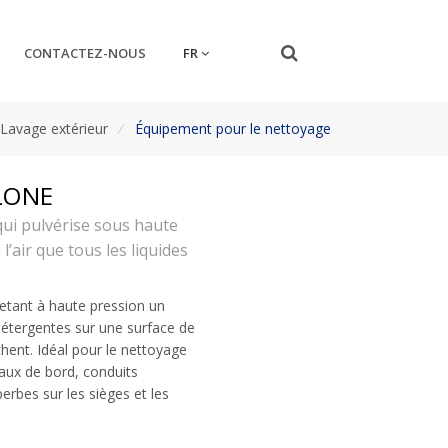
FR
CONTACTEZ-NOUS
Lavage extérieur
/
Équipement pour le nettoyage
LONE
qui pulvérise sous haute
l’air que tous les liquides
ojetant à haute pression un
 détergentes sur une surface de
chent. Idéal pour le nettoyage
leaux de bord, conduits
perbes sur les sièges et les