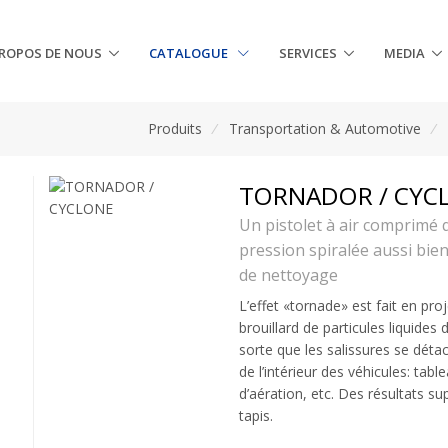
PROPOS DE NOUS
CATALOGUE
SERVICES
MEDIA
Produits
/
Transportation & Automotive
/
TORNADOR / CYC
Un pistolet à air comprimé 
pression spiralée aussi bien 
de nettoyage
L’effet «tornade» est fait en pr
brouillard de particules liquides
sorte que les salissures se déta
de l’intérieur des véhicules: tab
d’aération, etc. Des résultats su
tapis.