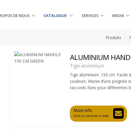
PROPOS DE NOUS
CATALOGUE
SERVICES
MEDIA
Produits
/
ALUMINIUM HAND
Tige aluminium
Tige aluminium. 150 cm. Facile 
couleurs. Munie d’une poignée i
raccords fixes pour différentes 
More info
Click to send an e-mail