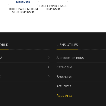
TOILET PAPER TISSUE
TOILET PAPER MEDIUM
DISPENSER
STUB DISPENSER
ORLD
LIENS UTILES
SA
Á propos de nous
Catalogue
K
Brochures
Actualités
Reps Area