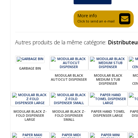
More info
Click to send an e-mail
Autres produits de la même catégorie:
Distributeu
GARBAGE BIN
MODULAR BLACK
MODULAR BLACK
MO
AUTOCUT DISPENSER
MEDIUM STUB
DISPENSER
CE
MODULAR BLACK Z-
MODULAR BLACK Z-
PAPER HAND TOWEL
PAP
FOLD DISPENSER
FOLD DISPENSER
DISPENSER LARGE
DIS
LARGE
SMALL