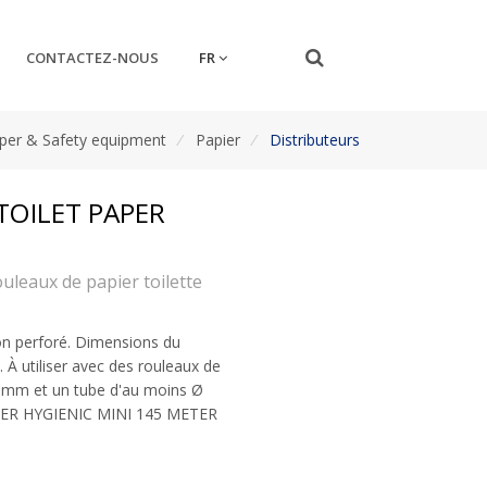
FR
CONTACTEZ-NOUS
per & Safety equipment
/
Papier
/
Distributeurs
OILET PAPER
uleaux de papier toilette
on perforé. Dimensions du
 À utiliser avec des rouleaux de
0 mm et un tube d'au moins Ø
PER HYGIENIC MINI 145 METER