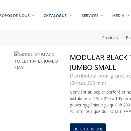
PROPOS DE NOUS
CATALOGUE
SERVICES
MEDIA
Produits
/
Pa
MODULAR BLACK T
JUMBO SMALL
Distributeur pour grands ro
(Ø max. 200 mm)
Convient au papier perforé et n
distributeur 275 x 220 x 145 mm.
papier hygiénique jusqu'à Ø 20
45 mm, tels que du TOILET PA
FICHE TECHNIQUE