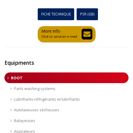
FICHE TECHNIQUE
PSR (GB)
More info
Click to send an e-mail
Equipments
ROOT
Parts washing systems
Lubrifiants-réfrigérants et lubrifiants
Autolaveuses sécheuses
Balayeuses
Aspirateurs