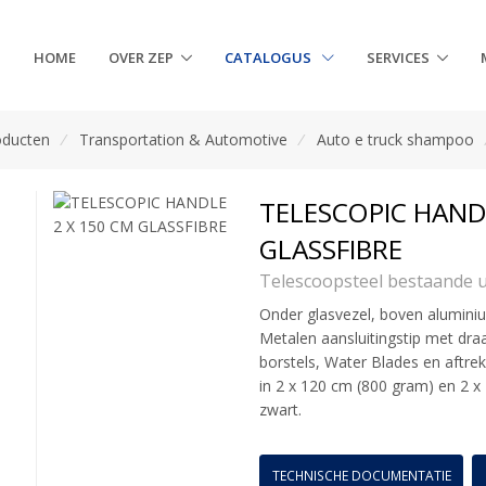
HOME
OVER ZEP
CATALOGUS
SERVICES
oducten
/
Transportation & Automotive
/
Auto e truck shampoo
TELESCOPIC HAND
GLASSFIBRE
Telescoopsteel bestaande u
Onder glasvezel, boven aluminium
Metalen aansluitingstip met dra
borstels, Water Blades en aftre
in 2 x 120 cm (800 gram) en 2 x
zwart.
TECHNISCHE DOCUMENTATIE