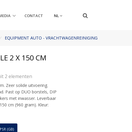
NL
MEDIA
CONTACT
/
EQUIPMENT AUTO - VRACHTWAGENREINIGING
LE 2 X 150 CM
it 2 elementen
. Zeer solide uitvoering.
ad. Past op DUO borstels, DIP
kkers met inwasser. Leverbaar
 150 cm (960 gram). Kleur:
PSR (GB)