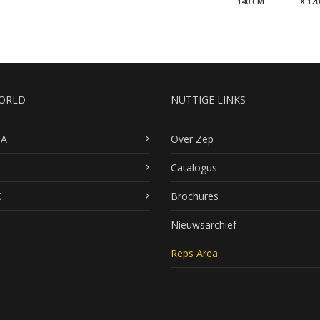
140 CM
X 12
ORLD
NUTTIGE LINKS
SA
Over Zep
Catalogus
K
Brochures
Nieuwsarchief
Reps Area