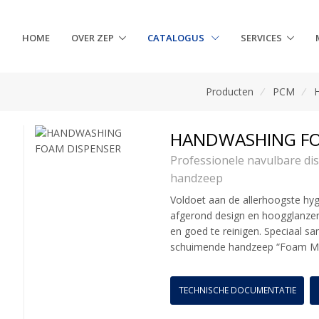
HOME
OVER ZEP
CATALOGUS
SERVICES
Producten
/
PCM
/
HANDWASHING FO
Professionele navulbare d
handzeep
Voldoet aan de allerhoogste hy
afgerond design en hoogglanzen
en goed te reinigen. Speciaal s
schuimende handzeep “Foam Mari
TECHNISCHE DOCUMENTATIE