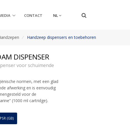
NL
MEDIA
CONTACT
Handzepen
/
Handzeep dispensers en toebehoren
AM DISPENSER
ispenser voor schuimende
giënische normen, met een glad
de afwerking en is eenvoudig
amengesteld voor de
ne” (1000 ml cartridge).
PSR (GB)