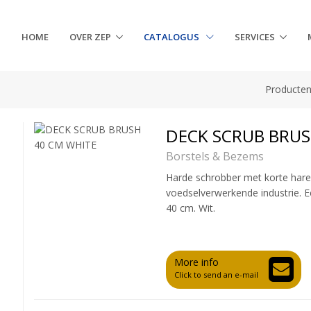
HOME
OVER ZEP
CATALOGUS
SERVICES
Producte
DECK SCRUB BRUS
Borstels & Bezems
Harde schrobber met korte hare
voedselverwerkende industrie. E
40 cm. Wit.
More info
Click to send an e-mail