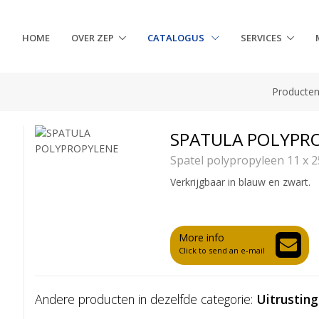
HOME
OVER ZEP
CATALOGUS
SERVICES
Producte
SPATULA POLYPR
Spatel polypropyleen 11 x 
Verkrijgbaar in blauw en zwart.
More info
Click to send an e-mail
Andere producten in dezelfde categorie:
Uitrusting