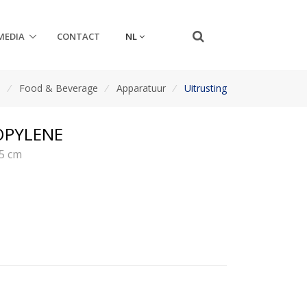
NL
MEDIA
CONTACT
n
/
Food & Beverage
/
Apparatuur
/
Uitrusting
OPYLENE
25 cm