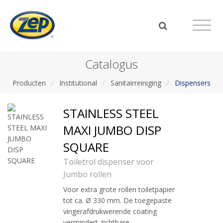
Catalogus
Producten
/
Institutional
/
Sanitairreiniging
/
Dispensers
STAINLESS STEEL
MAXI JUMBO DISP
SQUARE
Toiletrol dispenser voor
Jumbo rollen
Voor extra grote rollen toiletpapier
tot ca. Ø 330 mm. De toegepaste
vingerafdrukwerende coating
vermindert zichtbare