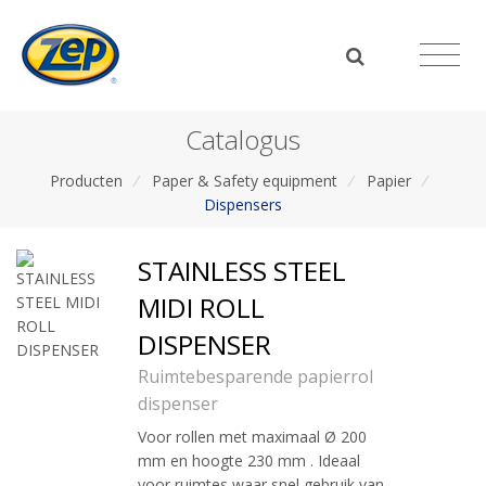
Catalogus
Producten
/
Paper & Safety equipment
/
Papier
/
Dispensers
STAINLESS STEEL
MIDI ROLL
DISPENSER
Ruimtebesparende papierrol
dispenser
Voor rollen met maximaal Ø 200
mm en hoogte 230 mm . Ideaal
voor ruimtes waar snel gebruik van