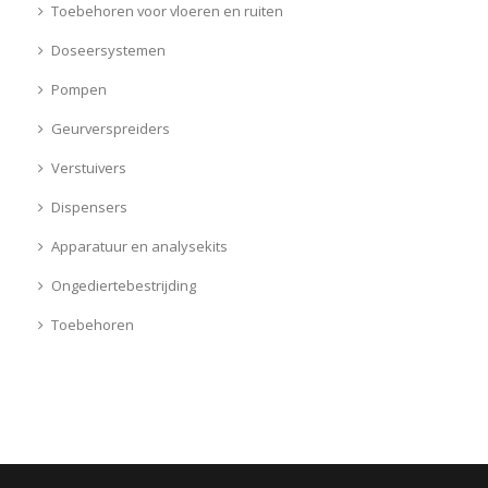
Toebehoren voor vloeren en ruiten
Doseersystemen
Pompen
Geurverspreiders
Verstuivers
Dispensers
Apparatuur en analysekits
Ongediertebestrijding
Toebehoren