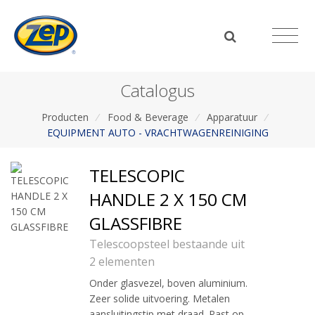
Catalogus
Producten
/
Food & Beverage
/
Apparatuur
/
EQUIPMENT AUTO - VRACHTWAGENREINIGING
TELESCOPIC
HANDLE 2 X 150 CM
GLASSFIBRE
Telescoopsteel bestaande uit
2 elementen
Onder glasvezel, boven aluminium.
Zeer solide uitvoering. Metalen
aansluitingstip met draad. Past op