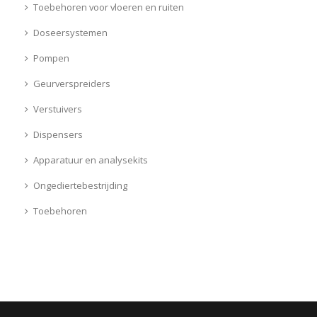
Toebehoren voor vloeren en ruiten
Doseersystemen
Pompen
Geurverspreiders
Verstuivers
Dispensers
Apparatuur en analysekits
Ongediertebestrijding
Toebehoren