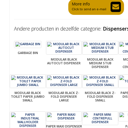
More info
Click to send an e-mail
Andere producten in dezelfde categorie:
Dispenser
GARBAGE BIN
MODULAR BLACK
MODULAR BLACK
MO
AUTOCUT DISPENSER
MEDIUM STUB
DISPENSER
CE
MODULAR BLACK
MODULAR BLACK Z-
MODULAR BLACK Z-
PAP
TOILET PAPER JUMBO
FOLD DISPENSER
FOLD DISPENSER
DI
SMALL
LARGE
SMALL
PAPER MAXI DISPENSER
P