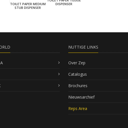
TOILET PAPER TISSUE
TOILET PAPER MEDIUM
DISPENSER
STUB DISPENSER
ORLD
NUTTIGE LINKS
SA
Over Zep
Catalogus
K
Brochures
Nieuwsarchief
Reps Area