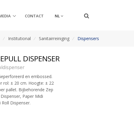
NL
MEDIA
CONTACT
n
/
Institutional
/
Sanitairreiniging
/
Dispensers
REPULL DISPENSER
ldispenser
 Geperforeerd en embossed.
r rol: ± 20 cm. Hoogte: ± 22
per pallet. Bijbehorende Zep
l Dispenser, Paper Midi
i Roll Dispenser.