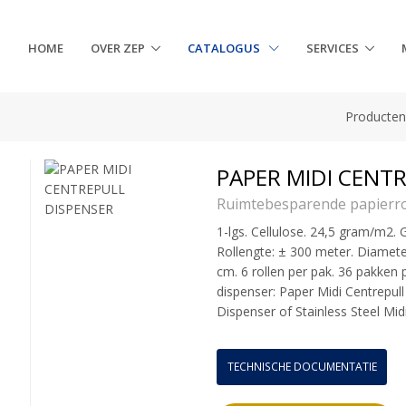
HOME
OVER ZEP
CATALOGUS
SERVICES
Producte
PAPER MIDI CENT
Ruimtebesparende papierro
1-lgs. Cellulose. 24,5 gram/m2.
Rollengte: ± 300 meter. Diamete
cm. 6 rollen per pak. 36 pakken 
dispenser: Paper Midi Centrepul
Dispenser of Stainless Steel Mid
TECHNISCHE DOCUMENTATIE