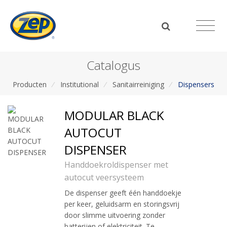
Catalogus
Producten
/
Institutional
/
Sanitairreiniging
/
Dispensers
MODULAR BLACK
AUTOCUT
DISPENSER
Handdoekroldispenser met
autocut veersysteem
De dispenser geeft één handdoekje
per keer, geluidsarm en storingsvrij
door slimme uitvoering zonder
batterijen of elektriciteit. Te