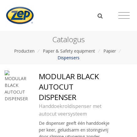
Catalogus
Producten
/
Paper & Safety equipment
/
Papier
/
Dispensers
MODULAR BLACK
AUTOCUT
DISPENSER
Handdoekroldispenser met
autocut veersysteem
De dispenser geeft één handdoekje
per keer, geluidsarm en storingsvrij
door slimme uitvoering zonder