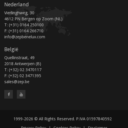
Nederland
Vierlinghweg, 30
4612 PN Bergen op Zoom (NL)
T: (+31) 0164 250100
F: (+31) 0164 266710
info@zepbenelux.com
België
Quellinstraat, 49
2018 Antwerpen (B)
T: (+32) 02 3470117
F: (+32) 02 3471395
sales@zep.be
1999-2026 © All Rights Reserved. P.IVA 01597840592
Privacy Policy
|
Cookies Policy
|
Disclaimer