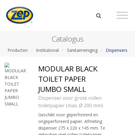
Catalogus
Producten
/
Institutional
/
Sanitairreiniging
/
Dispensers
MODULAR BLACK
TOILET PAPER
JUMBO SMALL
Dispenser voor grote rollen
toiletpapier (max. Ø 200 mm)
Geschikt voor geperforeerd en
ongeperforeerd papier. Afmeting
dispenser 275 x 220 x 145 mm. Te
gebruiken met rollen toiletpapier