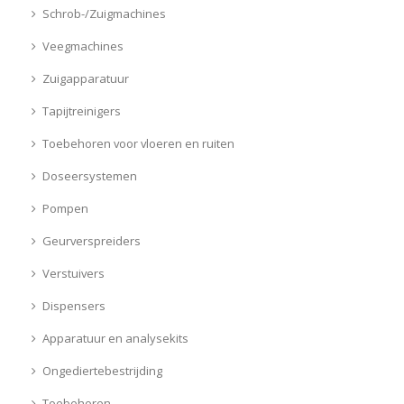
Schrob-/Zuigmachines
Veegmachines
Zuigapparatuur
Tapijtreinigers
Toebehoren voor vloeren en ruiten
Doseersystemen
Pompen
Geurverspreiders
Verstuivers
Dispensers
Apparatuur en analysekits
Ongediertebestrijding
Toebehoren