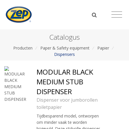
Catalogus
Producten
/
Paper & Safety equipment
/
Papier
/
Dispensers
MODULAR BLACK
MEDIUM STUB
DISPENSER
Dispenser voor jumborollen
toiletpapier
Tijdbesparend model, ontworpen
om minder vaak te worden
bijgevuld. Deze stijlvolle dispenser