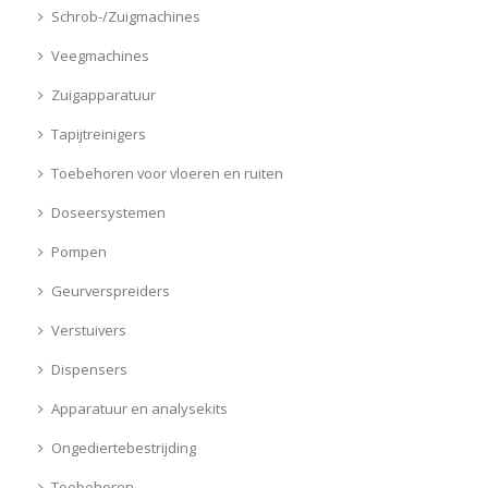
Schrob-/Zuigmachines
Veegmachines
Zuigapparatuur
Tapijtreinigers
Toebehoren voor vloeren en ruiten
Doseersystemen
Pompen
Geurverspreiders
Verstuivers
Dispensers
Apparatuur en analysekits
Ongediertebestrijding
Toebehoren