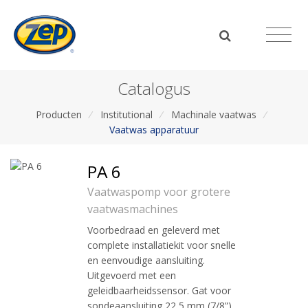
Catalogus
Producten
/
Institutional
/
Machinale vaatwas
/
Vaatwas apparatuur
PA 6
Vaatwaspomp voor grotere
vaatwasmachines
Voorbedraad en geleverd met
complete installatiekit voor snelle
en eenvoudige aansluiting.
Uitgevoerd met een
geleidbaarheidssensor. Gat voor
sondeaansluiting 22,5 mm (7/8”).