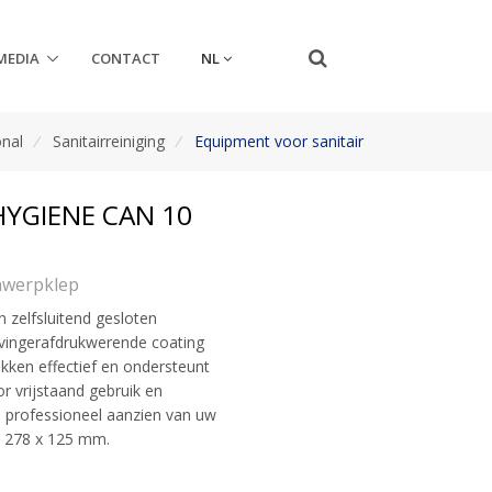
NL
MEDIA
CONTACT
onal
/
Sanitairreiniging
/
Equipment voor sanitair
HYGIENE CAN 10
nwerpklep
n zelfsluitend gesloten
vingerafdrukwerende coating
ukken effectief en ondersteunt
or vrijstaand gebruik en
 professioneel aanzien van uw
 x 278 x 125 mm.