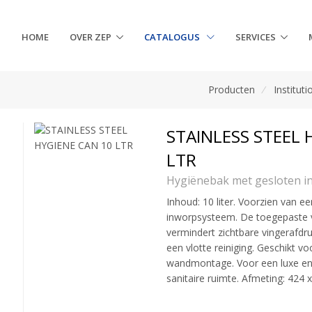
HOME
OVER ZEP
CATALOGUS
SERVICES
Producten
/
Instituti
STAINLESS STEEL 
LTR
Hygiënebak met gesloten i
Inhoud: 10 liter. Voorzien van ee
inworpsysteem. De toegepaste 
vermindert zichtbare vingerafdr
een vlotte reiniging. Geschikt vo
wandmontage. Voor een luxe en
sanitaire ruimte. Afmeting: 424