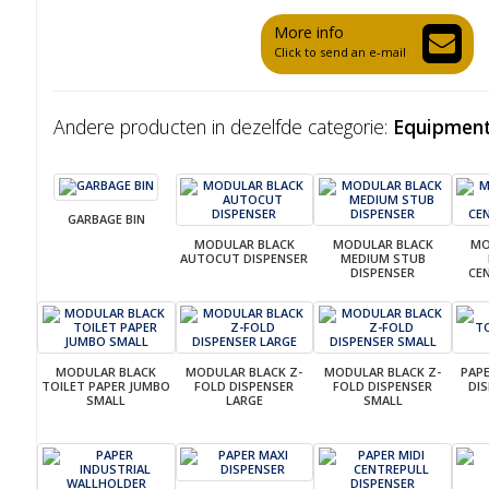
More info
Click to send an e-mail
Andere producten in dezelfde categorie:
Equipment
GARBAGE BIN
MODULAR BLACK
MODULAR BLACK
MO
AUTOCUT DISPENSER
MEDIUM STUB
DISPENSER
CE
MODULAR BLACK
MODULAR BLACK Z-
MODULAR BLACK Z-
PAP
TOILET PAPER JUMBO
FOLD DISPENSER
FOLD DISPENSER
DI
SMALL
LARGE
SMALL