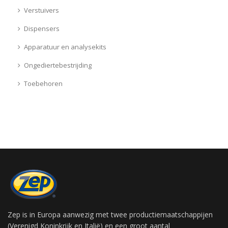
Verstuivers
Dispensers
Apparatuur en analysekits
Ongediertebestrijding
Toebehoren
Zep is in Europa aanwezig met twee productiemaatschappijen
(Verenigd Koninkrijk en Italië) en een groot aantal