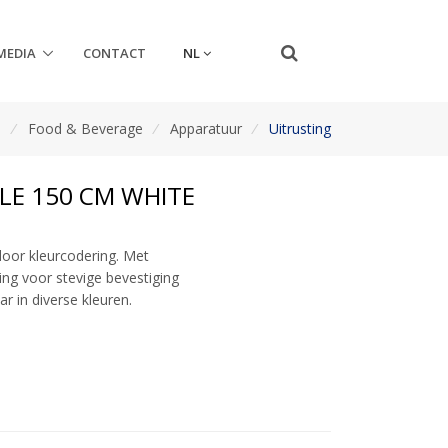
NL
MEDIA
CONTACT
n
/
Food & Beverage
/
Apparatuur
/
Uitrusting
E 150 CM WHITE
oor kleurcodering. Met
ing voor stevige bevestiging
r in diverse kleuren.