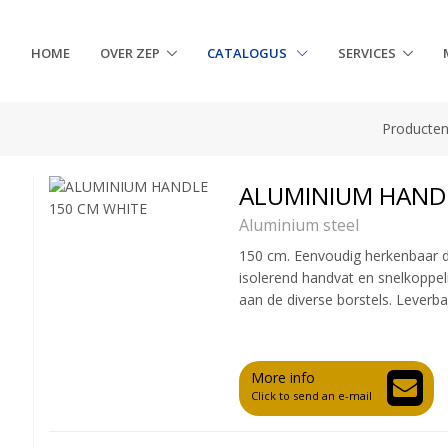
HOME
OVER ZEP
CATALOGUS
SERVICES
Producte
ALUMINIUM HANDL
Aluminium steel
150 cm. Eenvoudig herkenbaar d
isolerend handvat en snelkoppel
aan de diverse borstels. Leverbaa
More info
Click to send an e-mail