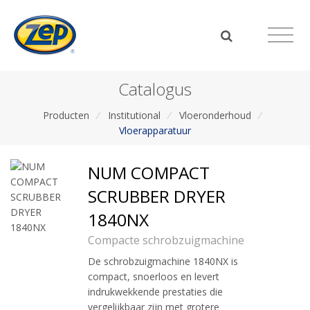
Catalogus
Producten
/
Institutional
/
Vloeronderhoud
/
Vloerapparatuur
NUM COMPACT
SCRUBBER DRYER
1840NX
Compacte schrobzuigmachine
De schrobzuigmachine 1840NX is
compact, snoerloos en levert
indrukwekkende prestaties die
vergelijkbaar zijn met grotere