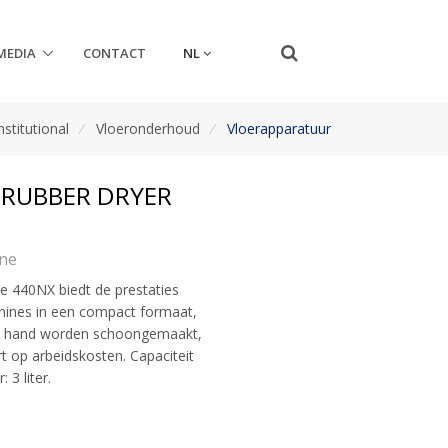
NL
MEDIA
CONTACT
nstitutional
/
Vloeronderhoud
/
Vloerapparatuur
RUBBER DRYER
ne
 440NX biedt de prestaties
hines in een compact formaat,
de hand worden schoongemaakt,
rt op arbeidskosten. Capaciteit
 3 liter.