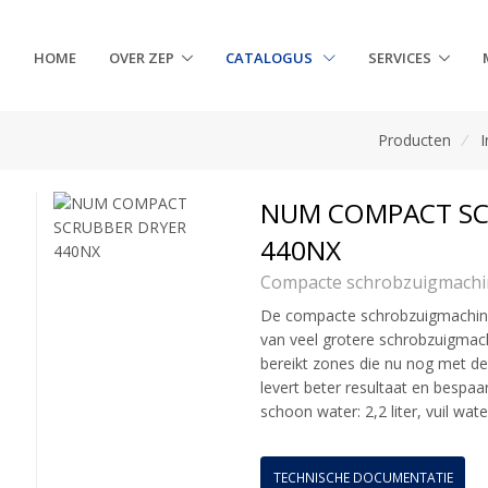
HOME
OVER ZEP
CATALOGUS
SERVICES
Producten
/
I
NUM COMPACT SC
440NX
Compacte schrobzuigmachi
De compacte schrobzuigmachine
van veel grotere schrobzuigmac
bereikt zones die nu nog met 
levert beter resultaat en bespaa
schoon water: 2,2 liter, vuil water:
TECHNISCHE DOCUMENTATIE