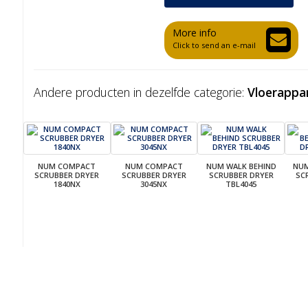
More info
Click to send an e-mail
Andere producten in dezelfde categorie:
Vloerappa
NUM COMPACT
NUM COMPACT
NUM WALK BEHIND
NUM
SCRUBBER DRYER
SCRUBBER DRYER
SCRUBBER DRYER
SC
1840NX
3045NX
TBL4045