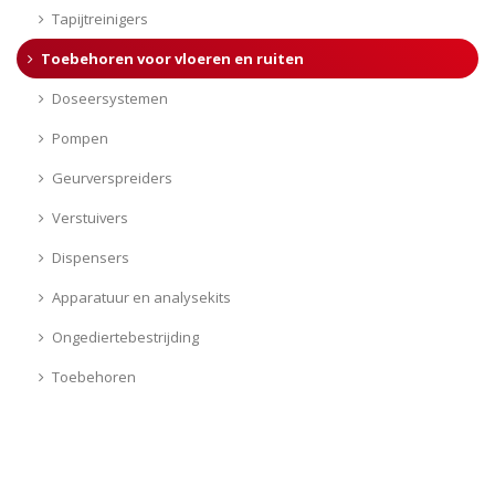
Tapijtreinigers
Toebehoren voor vloeren en ruiten
Doseersystemen
Pompen
Geurverspreiders
Verstuivers
Dispensers
Apparatuur en analysekits
Ongediertebestrijding
Toebehoren