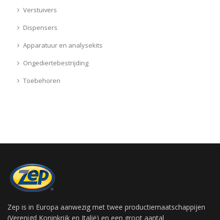
Verstuivers
Dispensers
Apparatuur en analysekits
Ongediertebestrijding
Toebehoren
Zep is in Europa aanwezig met twee productiemaatschappijen
(Verenigd Koninkrijk en Italië) en een groot aantal