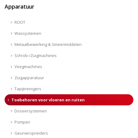
Apparatuur
ROOT
Wassystemen
Metaalbewerking & Smeermiddelen
Schrob-/Zuigmachines
Veegmachines
Zuigapparatuur
Tapijtreinigers
Toebehoren voor vloeren en ruiten
Doseersystemen
Pompen
Geurverspreiders