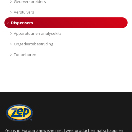
Geurverspreiders
Verstuivers
Dispensers
Apparatuur en analysekits
Ongediertebestrijding
Toebehoren
Zep is in Europa aanwezig met twee productiemaatschappijen