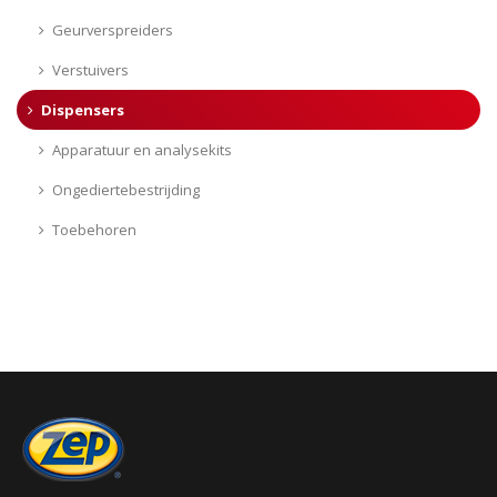
Geurverspreiders
Verstuivers
Dispensers
Apparatuur en analysekits
Ongediertebestrijding
Toebehoren