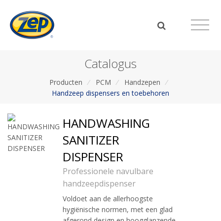
Catalogus
Producten
/
PCM
/
Handzepen
/
Handzeep dispensers en toebehoren
HANDWASHING
SANITIZER
DISPENSER
Professionele navulbare
handzeepdispenser
Voldoet aan de allerhoogste
hygiënische normen, met een glad
afgerond design en hoogglanzende