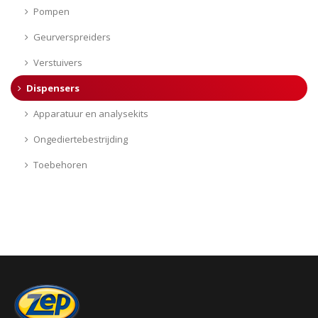
Pompen
Geurverspreiders
Verstuivers
Dispensers
Apparatuur en analysekits
Ongediertebestrijding
Toebehoren