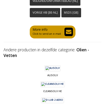
VEILIGHEIDSINFORMATIEBLAD [NL]
VORIGE VIB [BE-NL]
MSDS [GB]
More info
Click to send an e-mail
Andere producten in dezelfde categorie:
Olien -
Vetten
ALISOLV
CLEANSOLV HE