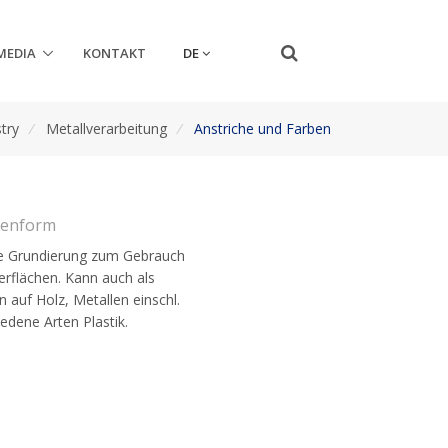
DE
MEDIA
KONTAKT
try
/
Metallverarbeitung
/
Anstriche und Farben
senform
ive Grundierung zum Gebrauch
erflächen. Kann auch als
 auf Holz, Metallen einschl.
edene Arten Plastik.