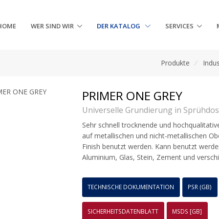
HOME
WER SIND WIR
DER KATALOG
SERVICES
Produkte
/
Indus
PRIMER ONE GREY
Universelle Grundierung in Sprühdo
Sehr schnell trocknende und hochqualitat
auf metallischen und nicht-metallischen Ob
Finish benutzt werden. Kann benutzt werden
Aluminium, Glas, Stein, Zement und verschi
TECHNISCHE DOKUMENTATION
PSR (GB)
SICHERHEITSDATENBLATT
MSDS [GB]