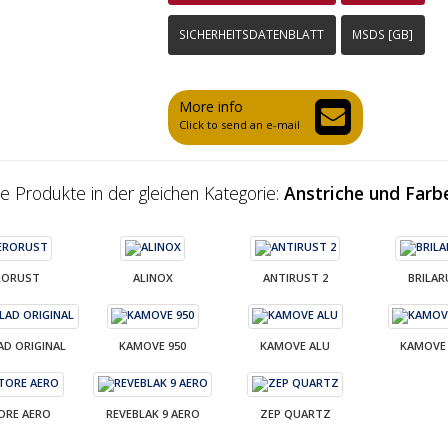
SICHERHEITSDATENBLATT
MSDS [GB]
More info
Click to send an e-mail
e Produkte in der gleichen Kategorie:
Anstriche und Farb
RORUST
ALINOX
ANTIRUST 2
BRILAR
AD ORIGINAL
KAMOVE 950
KAMOVE ALU
KAMOVE 
ORE AERO
REVEBLAK 9 AERO
ZEP QUARTZ