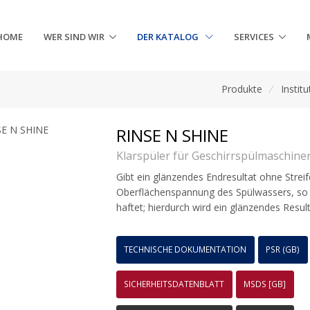
HOME
WER SIND WIR
DER KATALOG
SERVICES
Produkte
/
Institu
RINSE N SHINE
Klarspüler für Geschirrspülmaschine
Gibt ein glänzendes Endresultat ohne Streife
Oberflächenspannung des Spülwassers, so 
haftet; hierdurch wird ein glänzendes Result
TECHNISCHE DOKUMENTATION
PSR (GB)
SICHERHEITSDATENBLATT
MSDS [GB]