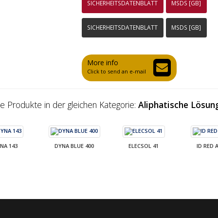
SICHERHEITSDATENBLATT
MSDS [GB]
SICHERHEITSDATENBLATT
MSDS [GB]
More info
Click to send an e-mail
e Produkte in der gleichen Kategorie:
Aliphatische Lösun
NA 143
DYNA BLUE 400
ELECSOL 41
ID RED 