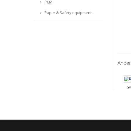
PCM
Paper & Safety equipment
Ander
DY