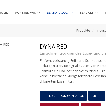
HOME
WER SIND WIR
DER KATALOG
SERVICES
Produkte
/
Indust
DYNA RED
Ein schnell trocknendes Löse- und En
Entfernt vollständig Fett- und Schmutzschi
Elektrogeräten. Reinigt alle Arten von Konta
Schmutz ein und löst den Schmutz auf. Troc
keine Rückstände. Ausgezeichnete Lösefähig
chlorierten Lösemittel.
TECHNISCHE DOKUMENTATION
PSR (GB)