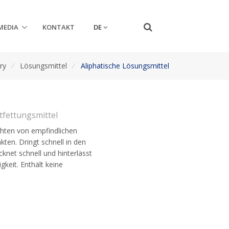
DE
MEDIA
KONTAKT
ry
/
Lösungsmittel
/
Aliphatische Lösungsmittel
tfettungsmittel
chten von empfindlichen
kten. Dringt schnell in den
knet schnell und hinterlässt
keit. Enthält keine