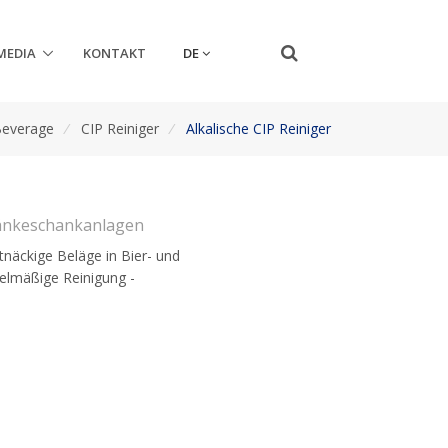
DE
MEDIA
KONTAKT
Beverage
/
CIP Reiniger
/
Alkalische CIP Reiniger
ränkeschankanlagen
rtnäckige Beläge in Bier- und
elmäßige Reinigung -