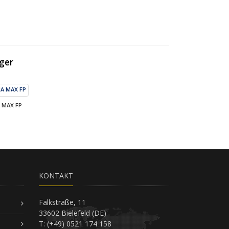
iger
 MAX FP
KONTAKT
Falkstraße, 11
33602 Bielefeld (DE)
T: (+49) 0521 174 158