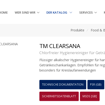
HOME
WER SIND WIR
DER KATALOG
SERVICES
Produkte
/
Food & 
TM CLEARSANA
Chlorfreier Hygienereiniger für Get
Flüssiger alkalischer Hygienereiniger für ha
Getränkeschankanlagen. Empfohlen für reg
besonders für Kreislaufanwendungen
TECHNISCHE DOKUMENTATION
PSR (GB)
SICHERHEITSDATENBLATT
MSDS [GB]