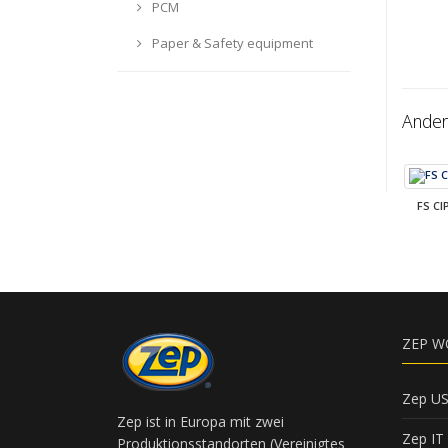
PCM
Paper & Safety equipment
Ander
FS CI
ZEP W
Zep U
Zep ist in Europa mit zwei
Zep IT
Produktionsstandorten (Vereinigtes