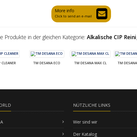
More info
Click to send an e-mail
e Produkte in der gleichen Kategorie:
Alkalische CIP Rein
P CLEANER
TM DESANA ECO
TM DESANA MAX CL
TM DESANA
ORLD
NÜTZLICHE LINKS
SA
Wer sind wir
Der Katalog