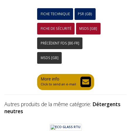
FICHE TECHNIQUE
PSR (GB)
FICHE DE SÉCURITÉ
MSDS [GB]
PRÉCÉDENT FDS [BE-FR]
MSDS [GB]
More info
Click to send an e-mail
Autres produits de la même catégorie:
Détergents
neutres