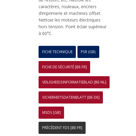
caractères, rouleaux, encriers
d’imprimerie et machines offset.
Nettoie les moteurs électriques
hors tension. Point éclair supérieur
à 60°C.
FICHE TECHNIQUE
PSR (GB)
FICHE DE SÉCURITÉ [BE-FR]
VEILIGHEIDSINFORMATIEBLAD [BE-NL]
SICHERHEITSDATENBLATT [BE-DE]
MSDS [GB]
PRÉCÉDENT FDS [BE-FR]