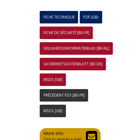
FICHE TECHNIQUE
PSR (GB)
FICHE DE SÉCURITÉ [BE-FR]
VEILIGHEIDSINFORMATIEBLAD [BE-NL]
SICHERHEITSDATENBLATT [BE-DE]
MSDS [GB]
PRÉCÉDENT FDS [BE-FR]
MSDS [GB]
More info
Click to send an e-mail