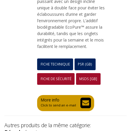
puissant avec un design incliné
unique à double face pour éviter les
éclaboussures d’urine et garder
l’environnement propre. L’additif
biodégradable EcoPure™ assure la
durabilité, tandis que les onglets
intégrés pour la semaine et le mois
facilitent le remplacement.
FICHE TECHNIQUE
PSR (GB)
FICHE DE SÉCURITÉ
MSDS [GB]
More info
Click to send an e-mail
Autres produits de la même catégorie: