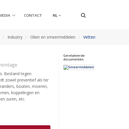
NL
MEDIA
CONTACT
/
Industry
/
Olien en smeermiddelen
/
Vetten
Gerelateerde
documenten:
montage
s. Bestand tegen
t zowel preventief als ter
branders, bouten, moeren,
ismen, koppelingen en
en zuren, etc.