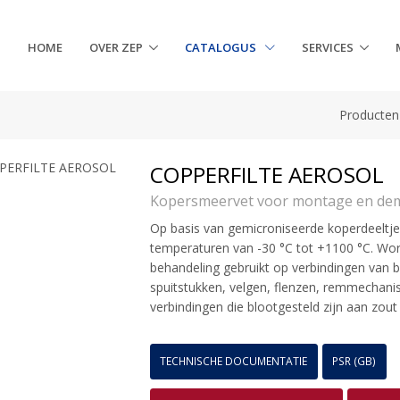
HOME
OVER ZEP
CATALOGUS
SERVICES
Producten
COPPERFILTE AEROSOL
Kopersmeervet voor montage en de
Op basis van gemicroniseerde koperdeeltje
temperaturen van -30 °C tot +1100 °C. Word
behandeling gebruikt op verbindingen van 
spuitstukken, velgen, flenzen, remmechan
verbindingen die blootgesteld zijn aan zout 
TECHNISCHE DOCUMENTATIE
PSR (GB)