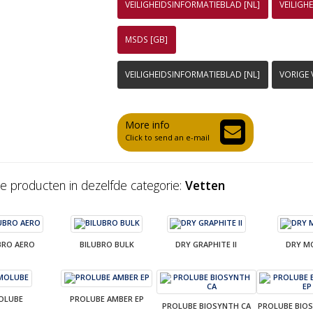
VEILIGHEIDSINFORMATIEBLAD [NL]
VEILIGH
MSDS [GB]
VEILIGHEIDSINFORMATIEBLAD [NL]
VORIGE V
More info
Click to send an e-mail
e producten in dezelfde categorie:
Vetten
BRO AERO
BILUBRO BULK
DRY GRAPHITE II
DRY M
OLUBE
PROLUBE AMBER EP
PROLUBE BIOSYNTH CA
PROLUBE BIOS