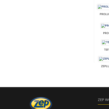
PROLU
PRO
TEF
ZEPLU
ZEP W