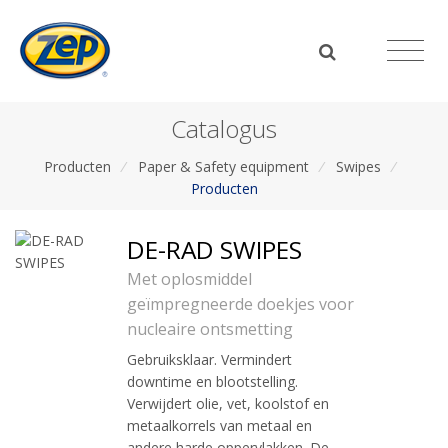
Catalogus
Producten
/
Paper & Safety equipment
/
Swipes
/
Producten
DE-RAD SWIPES
Met oplosmiddel
geïmpregneerde doekjes voor
nucleaire ontsmetting
Gebruiksklaar. Vermindert
downtime en blootstelling.
Verwijdert olie, vet, koolstof en
metaalkorrels van metaal en
andere harde oppervlakken. De