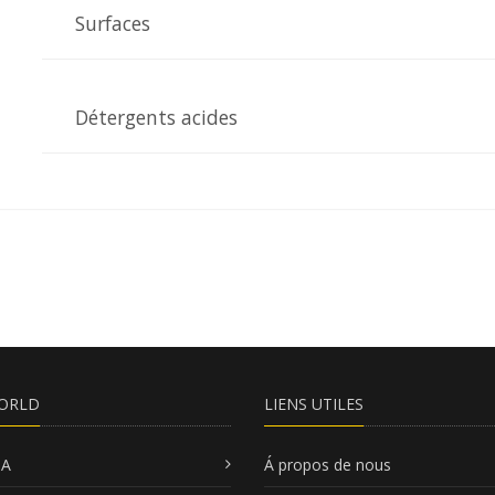
Surfaces
Détergents acides
ORLD
LIENS UTILES
SA
Á propos de nous