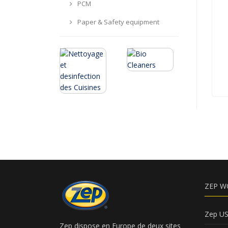
PCM
Paper & Safety equipment
ZEP W
Zep U
Zep dispose en Europe de deux sites