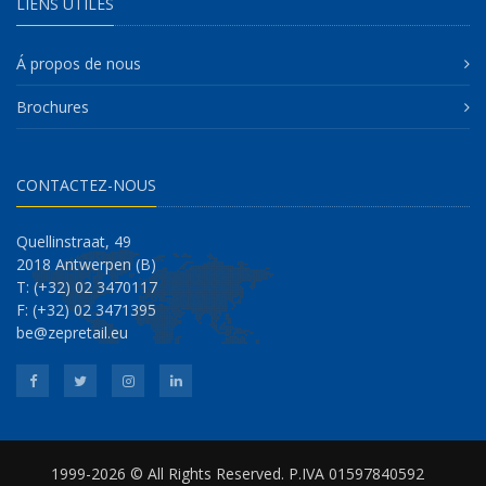
LIENS UTILES
Á propos de nous
Brochures
CONTACTEZ-NOUS
Quellinstraat, 49
2018 Antwerpen (B)
T: (+32) 02 3470117
F: (+32) 02 3471395
be@zepretail.eu
1999-2026 © All Rights Reserved. P.IVA 01597840592