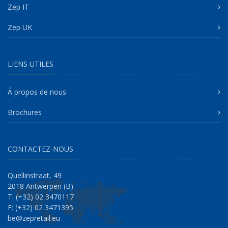
Zep IT
Zep UK
LIENS UTILES
Á propos de nous
Brochures
CONTACTEZ-NOUS
Quellinstraat, 49
2018 Antwerpen (B)
T: (+32) 02 3470117
F: (+32) 02 3471395
be@zepretail.eu